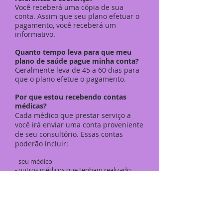
Você receberá uma cópia de sua
conta. Assim que seu plano efetuar o
pagamento, você receberá um
informativo.
Quanto tempo leva para que meu
plano de saúde pague minha conta?
Geralmente leva de 45 a 60 dias para
que o plano efetue o pagamento.
Por que estou recebendo contas
médicas?
Cada médico que prestar serviço a
você irá enviar uma conta proveniente
de seu consultório. Essas contas
poderão incluir:
- seu médico
- outros médicos que tenham realizado
exames e procedimentos
- médicos especialistas consultados pelo
seu médico para ler e interpretar seus
resultados de exames
Estes médicos poderão ser
especialistas em anestesiologia,